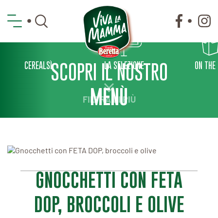
CEREALSÌ
SCOPRI IL NOSTRO
LA SELEZIONE
ON THE
MENÙ
FILTRA DI PIÙ
GNOCCHETTI CON FETA
DOP, BROCCOLI E OLIVE