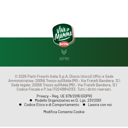
APRI
CHI SIAMO
MENÙ
© 2026 Piatti Freschi Italia S.p.A. (Socio Unico) | Uffici e Sede
Amministrativa: 20056 Trezzo sull’Adda (MI) – Via Fratelli Bandiera, 12 |
Sede legale: 20056 Trezzo sull’Adda (MI) – Via Fratelli Bandiera, 12 |
Codice Fiscale e P.Iva IT02419840133. Tutti i diritti riservati.
CONTATTI
Privacy – Reg. UE 679/2016 (GDPR)
Modello Organizzativo ex D. Lgs. 231/2001
Codice Etico e di Comportamento
Lavora con noi
Modifica Consensi Cookie