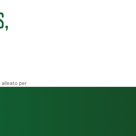
S,
 alleato per
leto! Una gamma
alizzati solo con
 Secondi, Piatti
ealSì
.