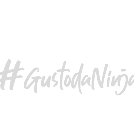
PROVALO!
GustodaNinj