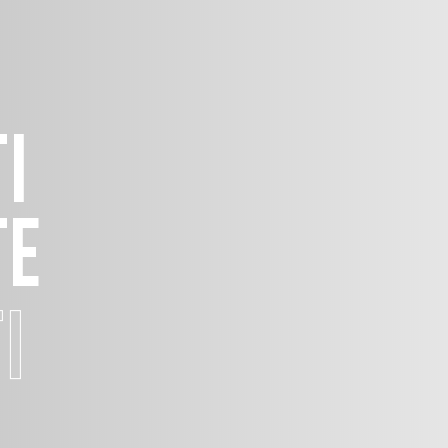
I
TE
I