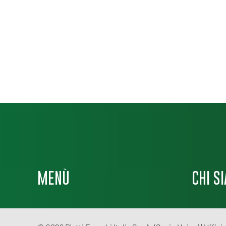
MENÙ
CHI S