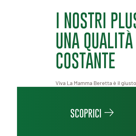
I NOSTRI PLU
UNA QUALITÀ
COSTANTE
Viva La Mamma Beretta è il giusto
portare in tavola un menù comp
ricca di bontà grazie ai prodotti re
materie prime selezionate:
Primi,
SCOPRICI
Freddi e Unici
e la nuova linea
Cer