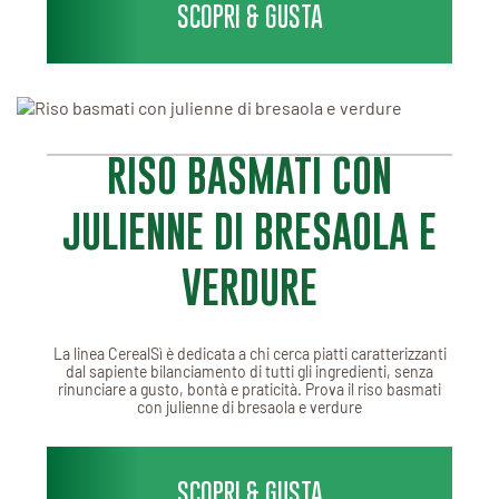
SCOPRI & GUSTA
RISO BASMATI CON
JULIENNE DI BRESAOLA E
VERDURE
La linea CerealSì è dedicata a chi cerca piatti caratterizzanti
dal sapiente bilanciamento di tutti gli ingredienti, senza
rinunciare a gusto, bontà e praticità. Prova il riso basmati
con julienne di bresaola e verdure
SCOPRI & GUSTA