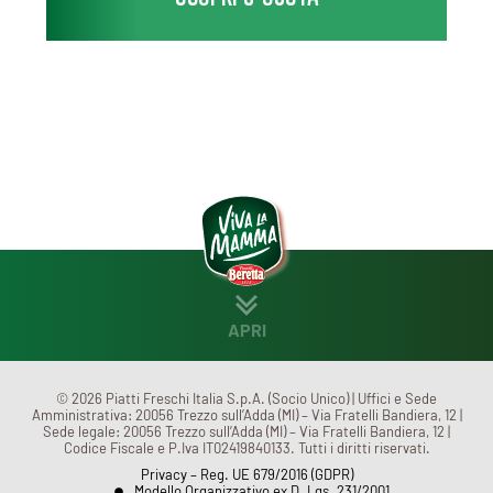
APRI
CHI SIAMO
MENÙ
© 2026 Piatti Freschi Italia S.p.A. (Socio Unico) | Uffici e Sede
Amministrativa: 20056 Trezzo sull’Adda (MI) – Via Fratelli Bandiera, 12 |
Sede legale: 20056 Trezzo sull’Adda (MI) – Via Fratelli Bandiera, 12 |
Codice Fiscale e P.Iva IT02419840133. Tutti i diritti riservati.
CONTATTI
Privacy – Reg. UE 679/2016 (GDPR)
Modello Organizzativo ex D. Lgs. 231/2001