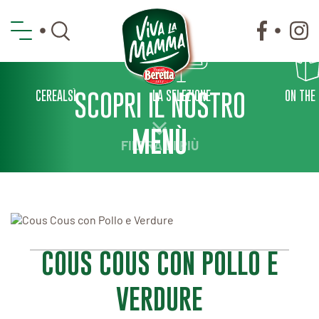
CEREALSÌ
SCOPRI IL NOSTRO
LA SELEZIONE
ON THE
MENÙ
FILTRA DI PIÙ
COUS COUS CON POLLO E
VERDURE