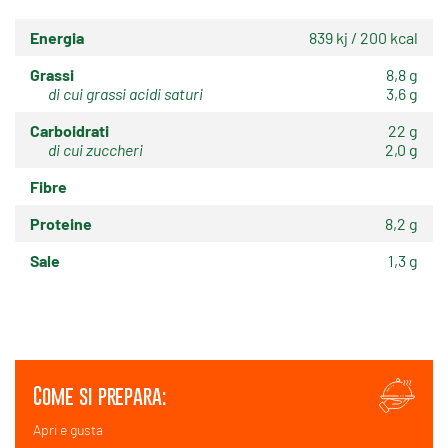
Energia
839 kj / 200 kcal
Grassi
8,8 g
di cui grassi acidi saturi
3,6 g
Carboidrati
22 g
di cui zuccheri
2,0 g
Fibre
Proteine
8,2 g
Sale
1,3 g
Come si prepara:
Apri e gusta