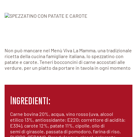
Non può mancare nel Menù Viva La Mamma, una tradizionale
ricetta della cucina famigliare italiana, lo spezzatino con
patate e carote. Teneri bocconcini di carne accostati alle
verdure, per un piatto da portare in tavola in ogni momento
Ingredienti:
Carne bovina 20%, acqua, vino rosso (uva, alcool
etilico 13%, antiossidante: E220; correttore di acidità:
E334), carote 12%, patate 11%, cipolle, olio di
semi di girasole, passata di pomodoro, farina di riso,