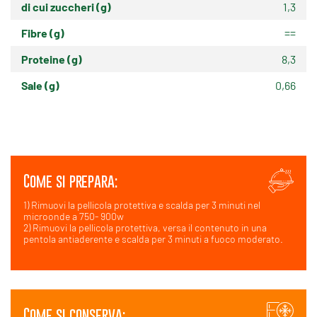
di cui zuccheri (g)
1,3
Fibre (g)
==
Proteine (g)
8,3
Sale (g)
0,66
Come si prepara:
1) Rimuovi la pellicola protettiva e scalda per 3 minuti nel
microonde a 750- 900w
2) Rimuovi la pellicola protettiva, versa il contenuto in una
pentola antiaderente e scalda per 3 minuti a fuoco moderato.
Come si conserva: