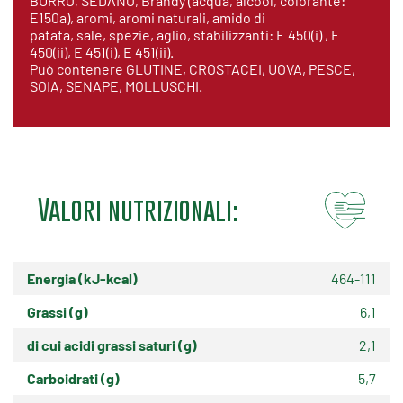
BURRO, SEDANO, Brandy (acqua, alcool, colorante:
E150a), aromi, aromi naturali, amido di
patata, sale, spezie, aglio, stabilizzanti: E 450(i) , E
450(ii), E 451(i), E 451(ii).
Può contenere GLUTINE, CROSTACEI, UOVA, PESCE,
SOIA, SENAPE, MOLLUSCHI.
Valori nutrizionali:
Energia (kJ-kcal)
464-111
Grassi (g)
6,1
di cui acidi grassi saturi (g)
2,1
Carboidrati (g)
5,7