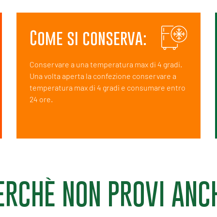
Come si conserva:
Conservare a una temperatura max di 4 gradi.
Una volta aperta la confezione conservare a
temperatura max di 4 gradi e consumare entro
24 ore.
ERCHÈ NON PROVI ANC