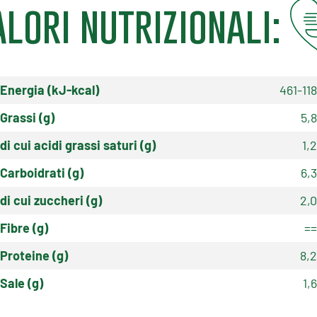
alori nutrizionali:
Energia (kJ-kcal)
461-118
Grassi (g)
5,8
di cui acidi grassi saturi (g)
1,2
Carboidrati (g)
6,3
di cui zuccheri (g)
2,0
Fibre (g)
==
Proteine (g)
8,2
Sale (g)
1,6