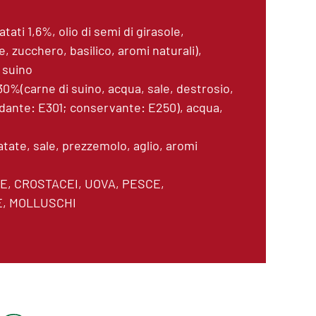
ati 1,6%, olio di semi di girasole,
, zucchero, basilico, aromi naturali),
 suino
0%(carne di suino, acqua, sale, destrosio,
idante: E301; conservante: E250), acqua,
atate, sale, prezzemolo, aglio, aromi
E, CROSTACEI, UOVA, PESCE,
E, MOLLUSCHI