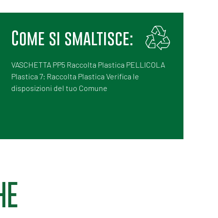
Come si smaltisce:
VASCHETTA PP5 Raccolta Plastica PELLICOLA
Plastica 7: Raccolta Plastica Verifica le
disposizioni del tuo Comune
HE