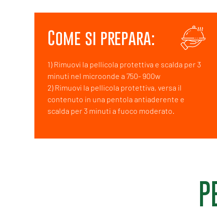
Come si prepara:
1) Rimuovi la pellicola protettiva e scalda per 3
minuti nel microonde a 750- 900w
2) Rimuovi la pellicola protettiva, versa il
contenuto in una pentola antiaderente e
scalda per 3 minuti a fuoco moderato.
P