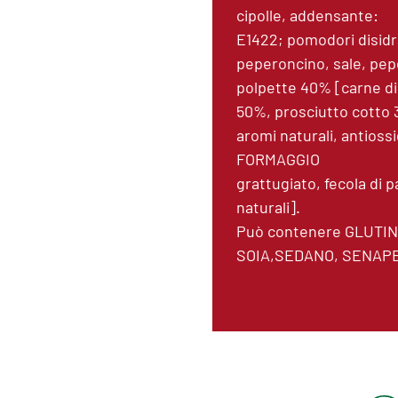
cipolle, addensante:
E1422; pomodori disidrat
peperoncino, sale, pepe
polpette 40% [carne di
50%, prosciutto cotto 3
aromi naturali, antioss
FORMAGGIO
grattugiato, fecola di p
naturali].
Può contenere GLUTIN
SOIA,SEDANO, SENAP