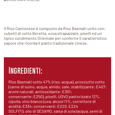
Il Riso Cantonese è composto da Riso Basmati unito con:
cubetti di cotto Beretta, uova strapazzate, piselli ed un
tipico condimento Orientale per conferire il caratteristico
sapore che ricorda il piatto tradizionale cinese.
Ingredienti:
Riso Basmati cotto 47% (riso, acqua), prosciutto cotto
(carne di suino, acqua, amido, sale, stabilizzante: E407;
aromi naturali, antiossidante: E301;
conservante: E250), piselli, UOVO pastorizzato 12%,
cipolla, vino bianco (uva, alcool 11%, correttore di
acidità: E334; conservanti: E220, E224
SOLFITI), olio di SESAMO, salsa di soia (acqua, semi di