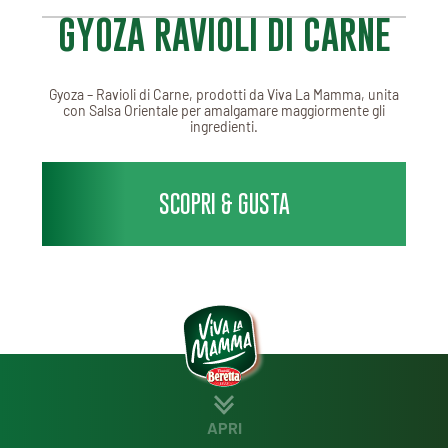
GYOZA RAVIOLI DI CARNE
Gyoza – Ravioli di Carne, prodotti da Viva La Mamma, unita
con Salsa Orientale per amalgamare maggiormente gli
ingredienti.
SCOPRI & GUSTA
APRI