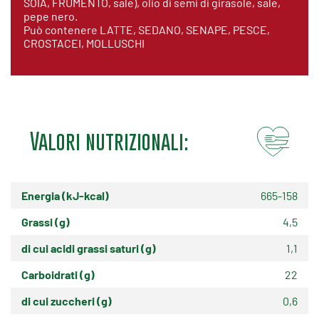
SOIA, FRUMENTO, sale), olio di semi di girasole, sale,
pepe nero.
Può contenere LATTE, SEDANO, SENAPE, PESCE,
CROSTACEI, MOLLUSCHI
Valori nutrizionali:
Energia (kJ-kcal)
665-158
Grassi (g)
4,5
di cui acidi grassi saturi (g)
1,1
Carboidrati (g)
22
di cui zuccheri (g)
0,6