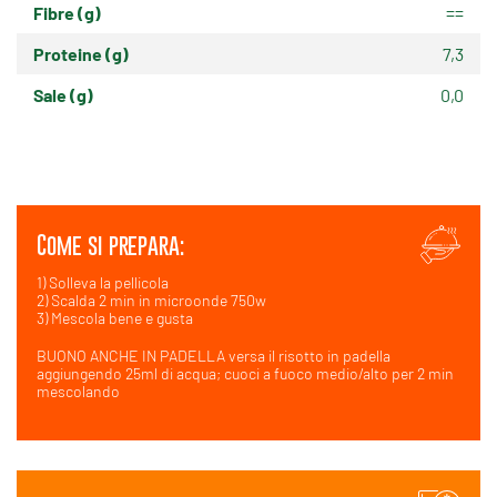
Fibre (g)
==
Proteine (g)
7,3
Sale (g)
0,0
Come si prepara:
1) Solleva la pellicola
2) Scalda 2 min in microonde 750w
3) Mescola bene e gusta
BUONO ANCHE IN PADELLA versa il risotto in padella
aggiungendo 25ml di acqua; cuoci a fuoco medio/alto per 2 min
mescolando