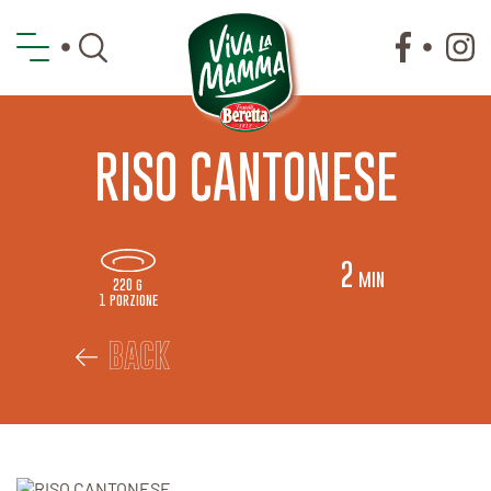
RISO CANTONESE
2
min
220 g
1 porzione
BACK